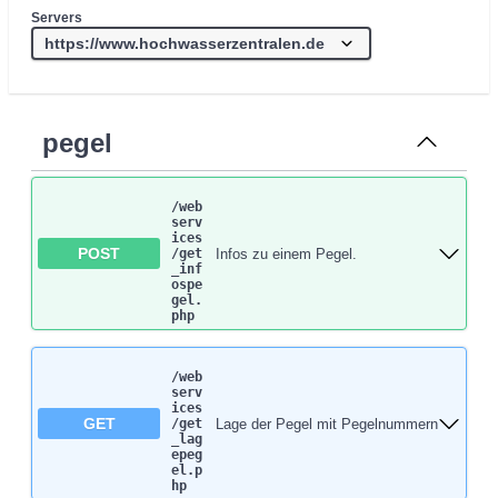
Servers
pegel
/web
serv
ices​
POST
Infos zu einem Pegel.
/get
_inf
ospe
gel.
php
/web
serv
ices​
GET
Lage der Pegel mit Pegelnummern
/get
_lag
epeg
el.p
hp