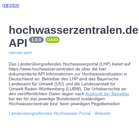
[DE]
/[EN]
hochwasserzentralen.de
API
1.0.0
OAS3
openapi.yaml
Das Länderübergreifendes Hochwasserportal (LHP) bietet auf
https://www.hochwasserzentralen.de über die hier
dokumentierte API Informationen zur Hochwassersituation in
Deutschland an. Betreiber des LHP sind das Bayerische
Landesamt für Umwelt (LfU) und die Landesanstalt für
Umwelt Baden-Württemberg (LUBW). Die Urheberrechte an
den veröffentlichten Daten liegen nach
Auskunft der Betreiber
bei der für das jeweilige Bundesland zuständigen
Hochwasserzentrale bzw. beim jeweiligen Pegelbetreiber.
Länderübergreifendes Hochwasser Portal
- Website