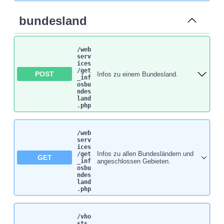
bundesland
/web
serv
ices​
/get
POST
Infos zu einem Bundesland.
_inf
osbu
ndes
land
.php
/web
serv
ices​
Infos zu allen Bundesländern und
/get
GET
_inf
angeschlossen Gebieten.
osbu
ndes
land
.php
/vho
sts​