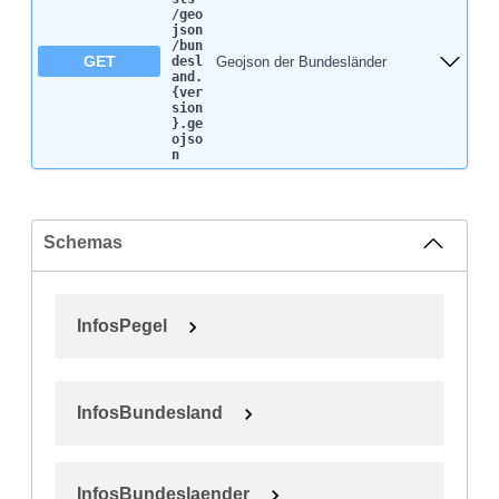
/geo
json​
/bun
GET
Geojson der Bundesländer
desl
and.
{ver
sion
}.ge
ojso
n
Schemas
InfosPegel
InfosBundesland
InfosBundeslaender